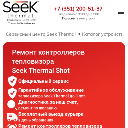
+7 (351) 200-51-37
Ежедневно с 9:00 до 21:00
Позвонить
мне утром
Сервисный центр Seek
Thermal
в Челябинске
Сервисный центр Seek Thermal
Каталог устройств
Ремонт контроллеров
тепловизора
Seek Thermal Shot
Официальный сервис
Гарантийное обслуживание
тепловизора Seek Thermal до 3 лет
Диагностика за наш счет,
ремонт по желанию
Бесплатный выезд курьера
в день обращения
Ремонт контроллеров тепловизора