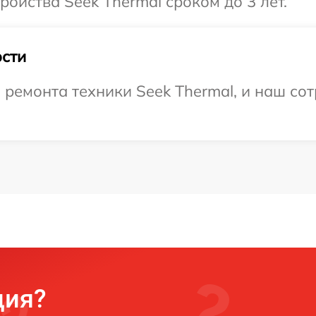
ойства Seek Thermal сроком до 3 лет.
сти
емонта техники Seek Thermal, и наш сот
ция?