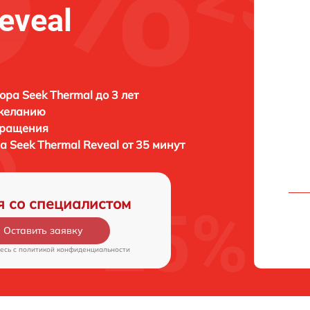
eveal
ора Seek Thermal до 3 лет
 желанию
бращения
ра
Seek Thermal Reveal от 35 минут
я со специалистом
Оставить заявку
есь c
политикой конфиденциальности