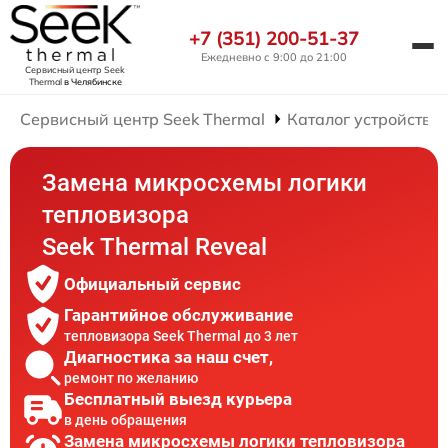
+7 (351) 200-51-37
Ежедневно с 9:00 до 21:00
Сервисный центр Seek
Thermal
в Челябинске
Сервисный центр Seek Thermal
Каталог устройств
Замена микросхемы логики
тепловизора
Seek Thermal Reveal
Официальный сервис
Гарантийное обслуживание
тепловизора Seek Thermal до 3 лет
Диагностика за наш счет,
ремонт по желанию
Бесплатный выезд курьера
в день обращения
Замена микросхемы логики тепловизора