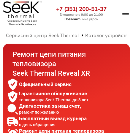
+7 (351) 200-51-37
Ежедневно с 9:00 до 21:00
Позвонить
мне утром
Сервисный центр Seek
Thermal
в Челябинске
Сервисный центр Seek Thermal
Каталог устройств
Ремонт цепи питания
тепловизора
Seek Thermal Reveal XR
Официальный сервис
Гарантийное обслуживание
тепловизора Seek Thermal до 3 лет
Диагностика за наш счет,
ремонт по желанию
Бесплатный выезд курьера
в день обращения
Ремонт цепи питания тепловизора