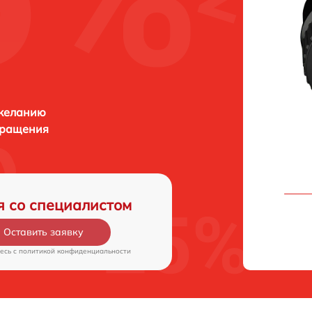
 желанию
бращения
я со специалистом
Оставить заявку
есь c
политикой конфиденциальности